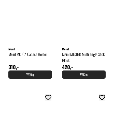
Meinl
Meinl
Meinl MC-CA Cabasa Holder
Meinl MJS1BK Multi Jingle Stick,
Black
310,-
420,-
Kjøp
Kjøp