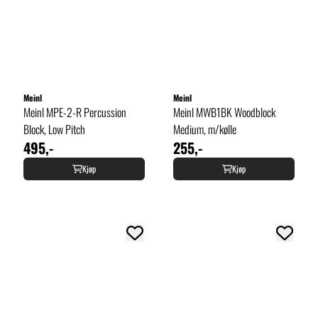
Meinl
Meinl
Meinl MPE-2-R Percussion
Meinl MWB1BK Woodblock
Block, Low Pitch
Medium, m/kølle
495,-
255,-
Kjøp
Kjøp