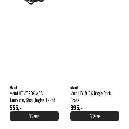
Meinl
Meinl
Meinl HTMT2BK ABS
Meinl JG1B-BK Jingle Stick,
Tamburin, Steel jingles, L-Rod
Brass
555,-
395,-
Kjøp
Kjøp