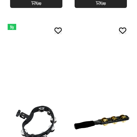
Kjøp
Kjøp
Ny