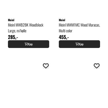
Meinl
Meinl
Meinl MWB2BK Woodblock
Meinl MWM1MC Wood Maracas,
Large, m/kølle
Multi color
285,-
455,-
Kjøp
Kjøp