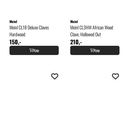
Meinl
Meinl
Meinl CL18 Deluxe Claves
Meinl CL3HW African Wood
Hardwood
Clave, Hollowed Out
150,-
210,-
Kjøp
Kjøp