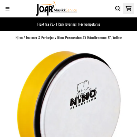
Hopp til innhold
Frakt fra 79,- | Rask levering | Høy kompetanse
Hjem
/
Trommer & Perkusjon
/
Nino Percussion 4Y Håndtromme 6", Yellow