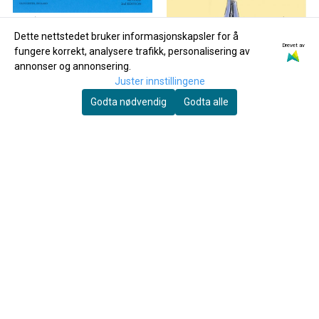
Dette nettstedet bruker informasjonskapsler for å
Drevet av
fungere korrekt, analysere trafikk, personalisering av
annonser og annonsering.
Juster innstillingene
Godta nødvendig
Godta alle
120 Hymns for Windband
Spill Klarinett 2
169,-
200,-
Kjøp
Kjøp