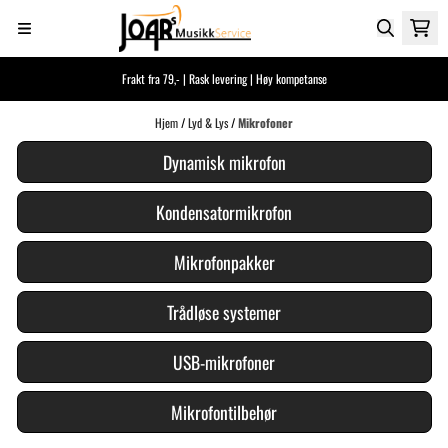
Hopp til innhold
Frakt fra 79,- | Rask levering | Høy kompetanse
Hjem
/
Lyd & Lys
/
Mikrofoner
Dynamisk mikrofon
Kondensatormikrofon
Mikrofonpakker
Trådløse systemer
USB-mikrofoner
Mikrofontilbehør