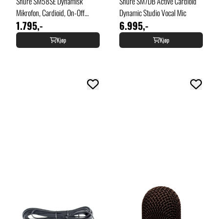
Shure SM58SE Dynamisk
Shure SM7DB Active Cardioid
Mikrofon, Cardioid, On-Off
Dynamic Studio Vocal Mic
1.795,-
6.995,-
Switch
Kjøp
Kjøp