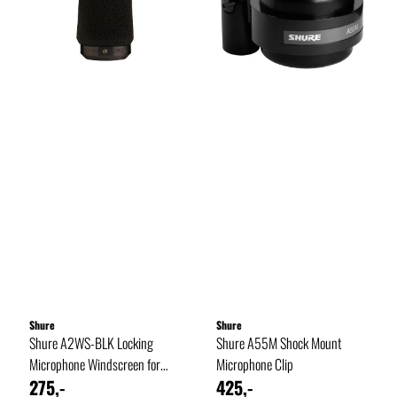
Shure
Shure
Shure A2WS-BLK Locking
Shure A55M Shock Mount
Microphone Windscreen for
Microphone Clip
275,-
425,-
SM57