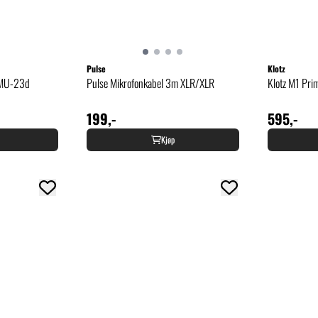
Pulse
Klotz
 MU-23d
Pulse Mikrofonkabel 3m XLR/XLR
Klotz M1 Pri
199,-
595,-
Kjøp