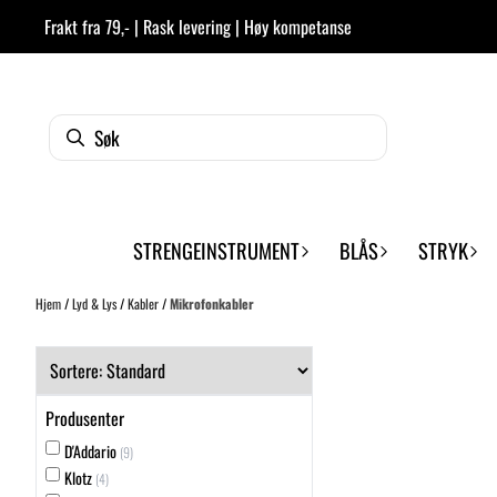
Hopp til innhold
Frakt fra 79,- | Rask levering | Høy kompetanse
STRENGEINSTRUMENT
BLÅS
STRYK
Hjem
/
Lyd & Lys
/
Kabler
/
Mikrofonkabler
Produsenter
D'Addario
(9)
Klotz
(4)