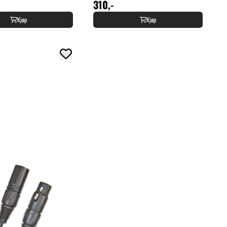
310,-
Kjøp
Kjøp