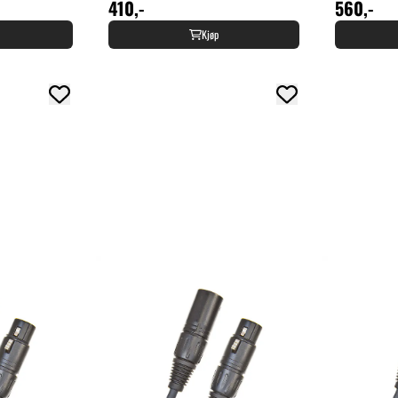
410,-
560,-
Kjøp