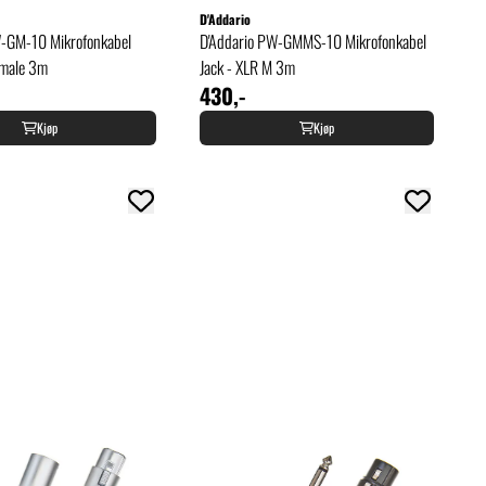
D'Addario
W-GM-10 Mikrofonkabel
D'Addario PW-GMMS-10 Mikrofonkabel
emale 3m
Jack - XLR M 3m
430,-
Kjøp
Kjøp