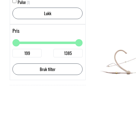
Pulse
(1)
Lukk
Pris
Bruk filter