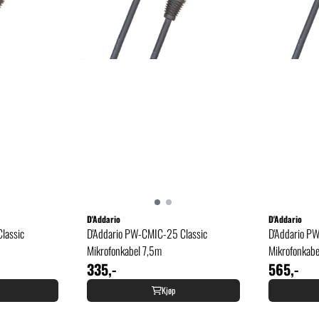
D'Addario
D'Addario
lassic
D'Addario PW-CMIC-25 Classic
D'Addario P
Mikrofonkabel 7,5m
Mikrofonkab
335,-
565,-
Kjøp