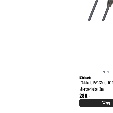
D'Addario
D'Addario PW-CMIC-10 C
Mikrofonkabel 3m
280,-
Kjøp