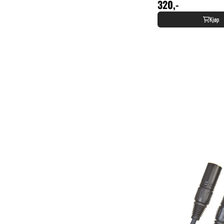
320,-
Kjøp