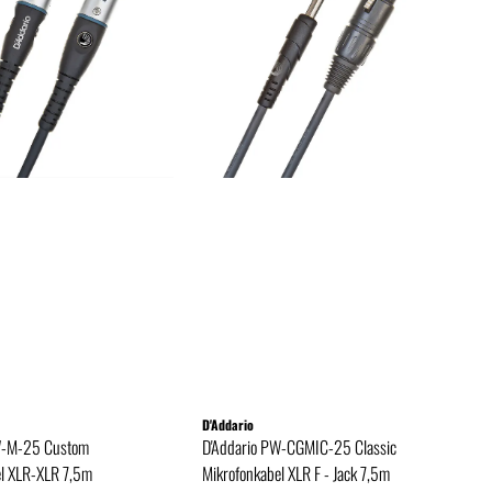
D'Addario
W-M-25 Custom
D'Addario PW-CGMIC-25 Classic
el XLR-XLR 7,5m
Mikrofonkabel XLR F - Jack 7,5m