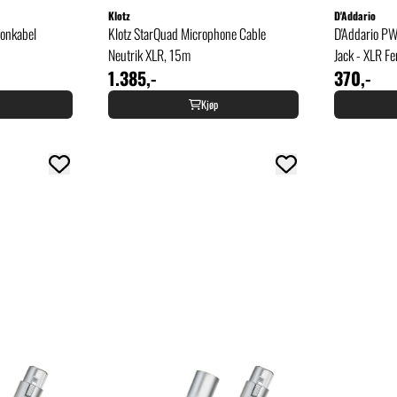
Klotz
D'Addario
fonkabel
Klotz StarQuad Microphone Cable
D'Addario P
Neutrik XLR, 15m
Jack - XLR F
1.385,-
370,-
Kjøp