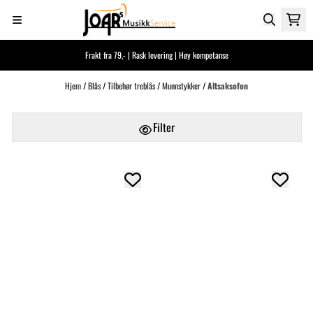
Hopp til innhold
Frakt fra 79,- | Rask levering | Høy kompetanse
Hjem
/
Blås
/
Tilbehør treblås
/
Munnstykker
/
Altsaksofon
Filter