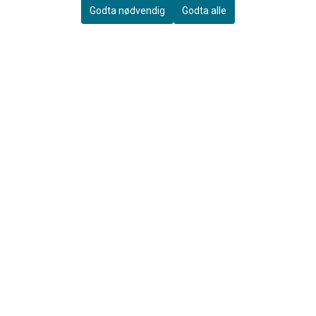
Frakt & Retur
Godta nødvendig
Godta alle
Personvern
Om oss
Salgsbetingelser
NYHETSBREV
Registrer deg for å motta nyheter og tilbud!
E-post
Registrer deg