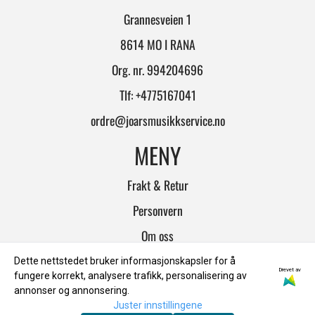
Grannesveien 1
8614 MO I RANA
Org. nr. 994204696
Tlf:
+4775167041
ordre@joarsmusikkservice.no
MENY
Frakt & Retur
Personvern
Om oss
Salgsbetingelser
Dette nettstedet bruker informasjonskapsler for å
Drevet av
fungere korrekt, analysere trafikk, personalisering av
INFO
annonser og annonsering.
Juster innstillingene