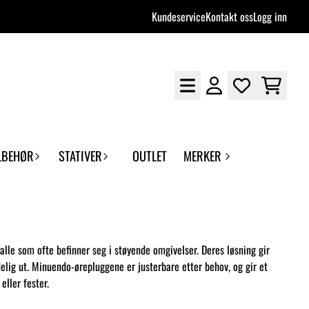
Kundeservice
Kontakt oss
Logg inn
LBEHØR
STATIVER
OUTLET
MERKER
lle som ofte befinner seg i støyende omgivelser. Deres løsning gir
delig ut. Minuendo-ørepluggene er justerbare etter behov, og gir et
eller fester.