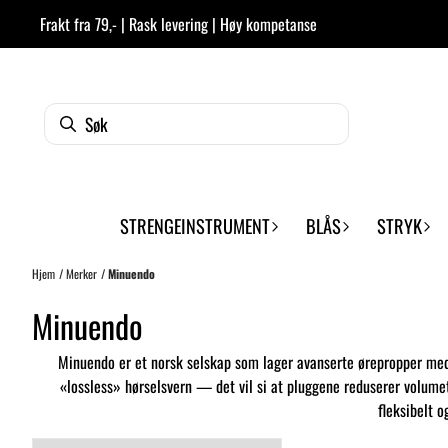
Hopp til innhold
Frakt fra 79,- | Rask levering | Høy kompetanse
STRENGEINSTRUMENT
BLÅS
STRYK
Hjem
/
Merker
/
Minuendo
Minuendo
Minuendo er et norsk selskap som lager avanserte ørepropper med j
«lossless» hørselsvern — det vil si at pluggene reduserer volumet 
fleksibelt o