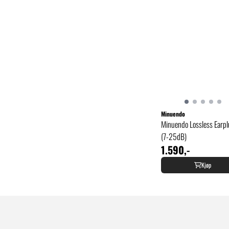
Minuendo
Minuendo Lossless Earp
(7-25dB)
1.590,-
Kjøp