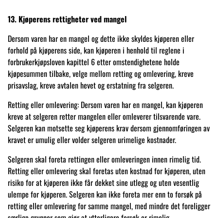
13. Kjøperens rettigheter ved mangel
Dersom varen har en mangel og dette ikke skyldes kjøperen eller
forhold på kjøperens side, kan kjøperen i henhold til reglene i
forbrukerkjøpsloven kapittel 6 etter omstendighetene holde
kjøpesummen tilbake, velge mellom retting og omlevering, kreve
prisavslag, kreve avtalen hevet og erstatning fra selgeren.
Retting eller omlevering: Dersom varen har en mangel, kan kjøperen
kreve at selgeren retter mangelen eller omleverer tilsvarende vare.
Selgeren kan motsette seg kjøperens krav dersom gjennomføringen av
kravet er umulig eller volder selgeren urimelige kostnader.
Selgeren skal foreta rettingen eller omleveringen innen rimelig tid.
Retting eller omlevering skal foretas uten kostnad for kjøperen, uten
risiko for at kjøperen ikke får dekket sine utlegg og uten vesentlig
ulempe for kjøperen. Selgeren kan ikke foreta mer enn to forsøk på
retting eller omlevering for samme mangel, med mindre det foreligger
særlige grunner som gjør at ytterligere forsøk er rimelig.