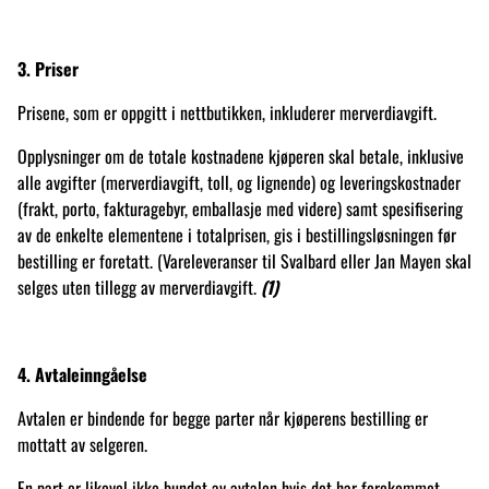
3. Priser
Prisene, som er oppgitt i nettbutikken, inkluderer merverdiavgift.
Opplysninger om de totale kostnadene kjøperen skal betale, inklusive
alle avgifter (merverdiavgift, toll, og lignende) og leveringskostnader
(frakt, porto, fakturagebyr, emballasje med videre) samt spesifisering
av de enkelte elementene i totalprisen, gis i bestillingsløsningen før
bestilling er foretatt. (Vareleveranser til Svalbard eller Jan Mayen skal
selges uten tillegg av merverdiavgift.
(1)
4. Avtaleinngåelse
Avtalen er bindende for begge parter når kjøperens bestilling er
mottatt av selgeren.
En part er likevel ikke bundet av avtalen hvis det har forekommet