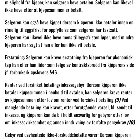
mislighold fra kjøper, kan selgeren heve avtalen. Selgeren kan likevel
ikke heve etter at kjøpesummen er betalt.
Selgeren kan også heve kjøpet dersom kjøperen ikke betaler innen en
rimelig tilleggsfrist for oppfyllelse som selgeren har fastsatt.
Selgeren kan likevel ikke heve mens tilleggsfristen løper, med mindre
kjøperen har sagt at han eller hun ikke vil betale.
Erstatning: Selgeren kan kreve erstatning fra kjøperen for økonomisk
tap han eller hun lider som følge av kontraktsbrudd fra kjøperens side
jf. forbrukerkjøpslovens §46.
Renter ved forsinket betaling/inkassogebyr: Dersom kjøperen ikke
betaler kjøpesummen i henhold til avtalen, kan selgeren kreve renter
av kjøpesummen etter lov om renter ved forsinket betaling.
(9)
Ved
manglende betaling kan kravet, etter forutgående varsel, bli sendt til
inkasso, og kjøperen kan da bli holdt ansvarlig for gebyrer etter lov
om inkassovirksomhet og annen inndrivning av forfalte pengekrav.
(10)
Gebyr ved uavhentede ikke-forskuddsbetalte varer: Dersom kjøperen