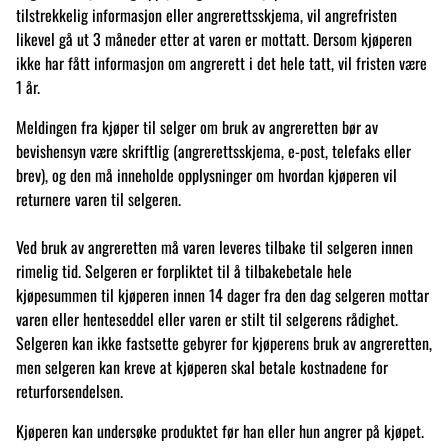
tilstrekkelig informasjon eller angrerettsskjema, vil angrefristen
likevel gå ut 3 måneder etter at varen er mottatt. Dersom kjøperen
ikke har fått informasjon om angrerett i det hele tatt, vil fristen være
1 år.
Meldingen fra kjøper til selger om bruk av angreretten bør av
bevishensyn være skriftlig (angrerettsskjema, e-post, telefaks eller
brev), og den må inneholde opplysninger om hvordan kjøperen vil
returnere varen til selgeren.
Ved bruk av angreretten må varen leveres tilbake til selgeren innen
rimelig tid. Selgeren er forpliktet til å tilbakebetale hele
kjøpesummen til kjøperen innen 14 dager fra den dag selgeren mottar
varen eller henteseddel eller varen er stilt til selgerens rådighet.
Selgeren kan ikke fastsette gebyrer for kjøperens bruk av angreretten,
men selgeren kan kreve at kjøperen skal betale kostnadene for
returforsendelsen.
Kjøperen kan undersøke produktet før han eller hun angrer på kjøpet.