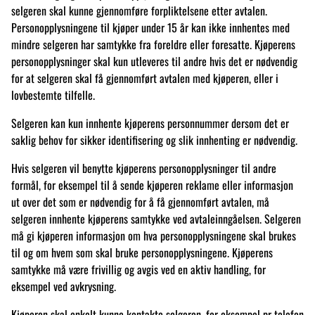
selgeren skal kunne gjennomføre forpliktelsene etter avtalen.
Personopplysningene til kjøper under 15 år kan ikke innhentes med
mindre selgeren har samtykke fra foreldre eller foresatte. Kjøperens
personopplysninger skal kun utleveres til andre hvis det er nødvendig
for at selgeren skal få gjennomført avtalen med kjøperen, eller i
lovbestemte tilfelle.
Selgeren kan kun innhente kjøperens personnummer dersom det er
saklig behov for sikker identifisering og slik innhenting er nødvendig.
Hvis selgeren vil benytte kjøperens personopplysninger til andre
formål, for eksempel til å sende kjøperen reklame eller informasjon
ut over det som er nødvendig for å få gjennomført avtalen, må
selgeren innhente kjøperens samtykke ved avtaleinngåelsen. Selgeren
må gi kjøperen informasjon om hva personopplysningene skal brukes
til og om hvem som skal bruke personopplysningene. Kjøperens
samtykke må være frivillig og avgis ved en aktiv handling, for
eksempel ved avkrysning.
Kjøperen skal enkelt kunne kontakte selgeren, for eksempel pr telefon