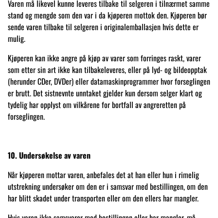
Varen må likevel kunne leveres tilbake til selgeren i tilnærmet samme
stand og mengde som den var i da kjøperen mottok den. Kjøperen bør
sende varen tilbake til selgeren i originalemballasjen hvis dette er
mulig.
Kjøperen kan ikke angre på kjøp av varer som forringes raskt, varer
som etter sin art ikke kan tilbakeleveres, eller på lyd- og bildeopptak
(herunder CDer, DVDer) eller datamaskinprogrammer hvor forseglingen
er brutt. Det sistnevnte unntaket gjelder kun dersom selger klart og
tydelig har opplyst om vilkårene for bortfall av angreretten på
forseglingen.
10. Undersøkelse av varen
Når kjøperen mottar varen, anbefales det at han eller hun i rimelig
utstrekning undersøker om den er i samsvar med bestillingen, om den
har blitt skadet under transporten eller om den ellers har mangler.
Hvis varen ikke samsvarer med bestillingen eller har mangler, må