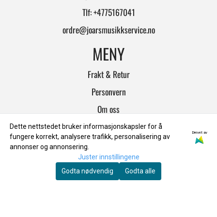
Tlf:
+4775167041
ordre@joarsmusikkservice.no
MENY
Frakt & Retur
Personvern
Om oss
Salgsbetingelser
Dette nettstedet bruker informasjonskapsler for å
Drevet av
fungere korrekt, analysere trafikk, personalisering av
INFO
annonser og annonsering.
Juster innstillingene
Frakt & Retur
Godta nødvendig
Godta alle
Personvern
Om oss