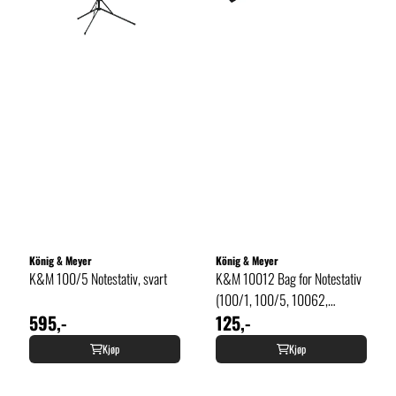
König & Meyer
König & Meyer
K&M 100/5 Notestativ, svart
K&M 10012 Bag for Notestativ
(100/1, 100/5, 10062,
595,-
125,-
100/65)
Kjøp
Kjøp