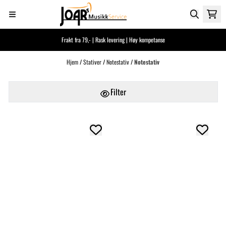
Hopp til innhold
Frakt fra 79,- | Rask levering | Høy kompetanse
Hjem
/
Stativer
/
Notestativ
/
Notestativ
Filter