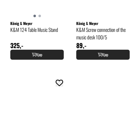
König & Meyer
König & Meyer
K&M 124 Table Music Stand
K&M Screw connection of the
music desk 100/5
325,-
89,-
Kjøp
Kjøp