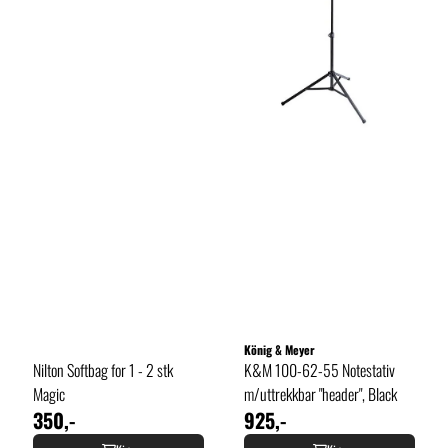
König & Meyer
Nilton Softbag for 1 - 2 stk
K&M 100-62-55 Notestativ
Magic
m/uttrekkbar "header", Black
350,-
925,-