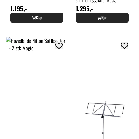
sammenleggbart m/bag
1.195,-
1.295,-
Kjøp
Kjøp