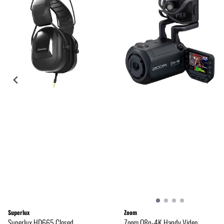
Superlux
Zoom
Superlux HD665 Closed
Zoom Q8n-4K Handy Video