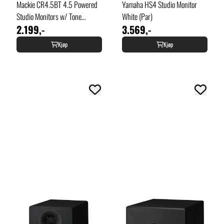
Mackie CR4.5BT 4.5 Powered
Yamaha HS4 Studio Monitor
Studio Monitors w/ Tone
White (Par)
2.199,-
3.569,-
Control and Bluetooth
Kjøp
Kjøp