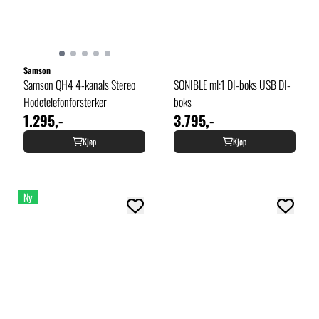
Samson
Samson QH4 4-kanals Stereo
SONIBLE ml:1 DI-boks USB DI-
Hodetelefonforsterker
boks
1.295,-
3.795,-
Kjøp
Kjøp
Ny