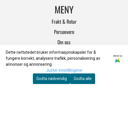
MENY
Frakt & Retur
Personvern
Om oss
Salgsbetingelser
Dette nettstedet bruker informasjonskapsler for å
Drevet av
fungere korrekt, analysere trafikk, personalisering av
INFO
annonser og annonsering.
Juster innstillingene
Frakt & Retur
Godta nødvendig
Godta alle
Personvern
Om oss
Salgsbetingelser
NYHETSBREV