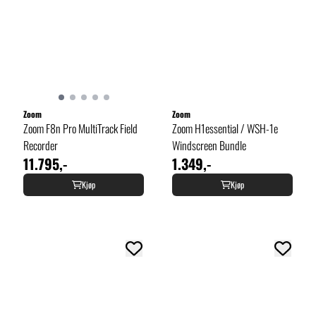
Zoom
Zoom
Zoom F8n Pro MultiTrack Field
Zoom H1essential / WSH-1e
Recorder
Windscreen Bundle
11.795,-
1.349,-
Kjøp
Kjøp