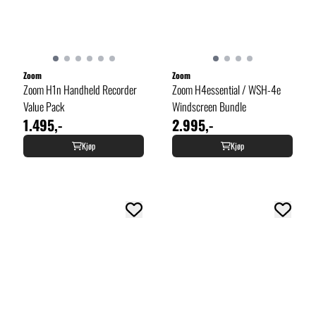
Zoom
Zoom
Zoom H1n Handheld Recorder
Zoom H4essential / WSH-4e
Value Pack
Windscreen Bundle
1.495,-
2.995,-
Kjøp
Kjøp