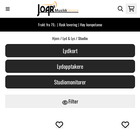
Hopp til innhold
Frakt fra 79,- | Rask levering | Høy kompetanse
Hjem
/
Lyd & Lys
/
Studio
Lydkort
Lydopptakere
Studiomonitorer
Filter