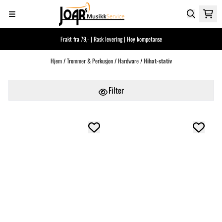
Hopp til innhold
Frakt fra 79,- | Rask levering | Høy kompetanse
Hjem
/
Trommer & Perkusjon
/
Hardware
/
Hihat-stativ
Filter