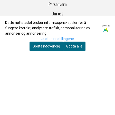
Personvern
Om oss
Salgsbetingelser
Dette nettstedet bruker informasjonskapsler for å
Drevet av
fungere korrekt, analysere trafikk, personalisering av
INFO
annonser og annonsering.
Juster innstillingene
Frakt & Retur
Godta nødvendig
Godta alle
Personvern
Om oss
Salgsbetingelser
NYHETSBREV
Registrer deg for å motta nyheter og tilbud!
E-post