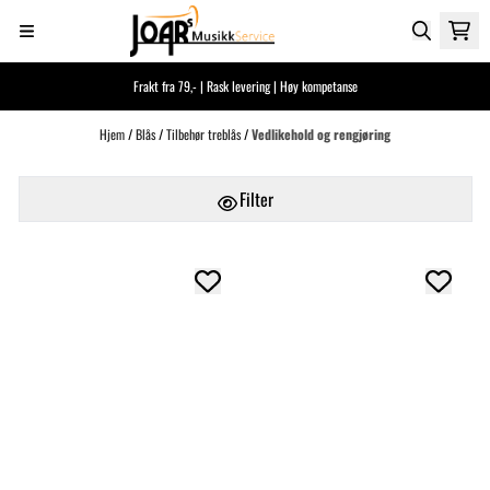
Hopp til innhold
Frakt fra 79,- | Rask levering | Høy kompetanse
Hjem
/
Blås
/
Tilbehør treblås
/
Vedlikehold og rengjøring
Filter