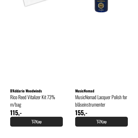
D'Addario Woodwinds
MusicNomad
Rico Reed Vitalizer Kit 73%
MusicNomad Lacquer Polish for
m/bag
blåseinstrumenter
115,-
155,-
Kjøp
Kjøp