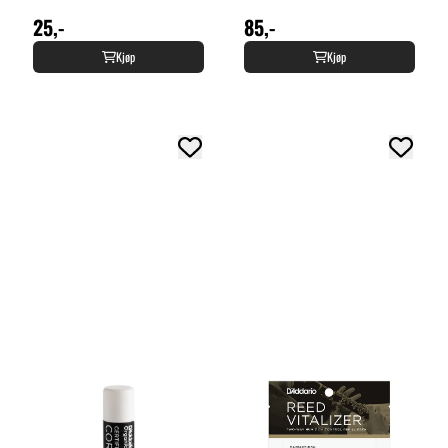
25,-
85,-
Kjøp
Kjøp