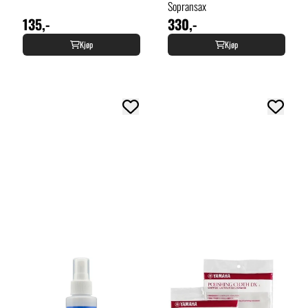
Sopransax
135,-
330,-
Kjøp
Kjøp