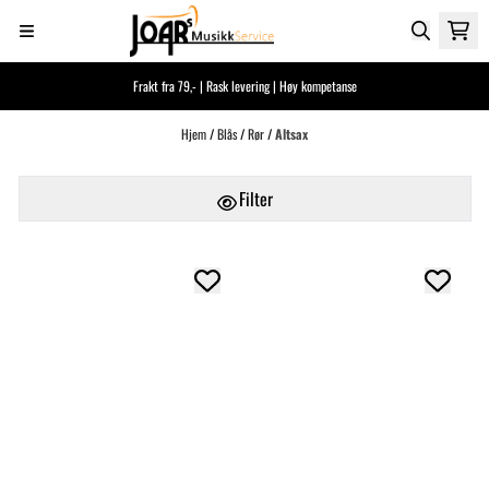
Hopp til innhold
Frakt fra 79,- | Rask levering | Høy kompetanse
Hjem
/
Blås
/
Rør
/
Altsax
Filter