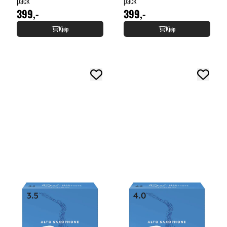
pack
pack
399,-
399,-
Kjøp
Kjøp