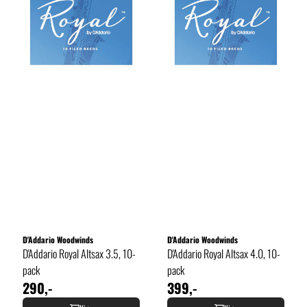
D'Addario Woodwinds
D'Addario Woodwinds
D'Addario Royal Altsax 3.5, 10-
D'Addario Royal Altsax 4.0, 10-
pack
pack
290,-
399,-