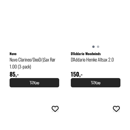
Nuvo
D'Addario Woodwinds
Nuvo Clarineo/DooD/jSax Rør
D'Addario Hemke Altsax 2.0
1.00 (3-pack)
85,-
150,-
Kjøp
Kjøp