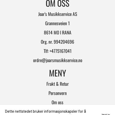
OM OSS
Joar's Musikkservice AS
Grannesveien 1
8614 MO I RANA
Org. nr. 994204696
Tlf:
+4775167041
ordre@joarsmusikkservice.no
MENY
Frakt & Retur
Personvern
Om oss
Salgsbetingelser
Dette nettstedet bruker informasjonskapsler for å
Drevet av