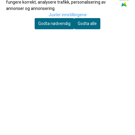
fungere korrekt, analysere trafikk, personalisering av
INFO
annonser og annonsering.
Juster innstillingene
Frakt & Retur
Godta nødvendig
Godta alle
Personvern
Om oss
Salgsbetingelser
NYHETSBREV
Registrer deg for å motta nyheter og tilbud!
E-post
Registrer deg