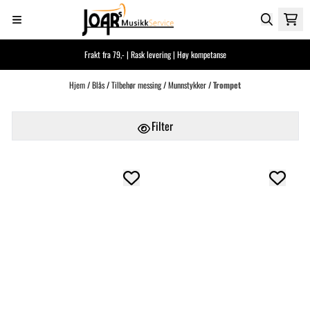
Hopp til innhold
Frakt fra 79,- | Rask levering | Høy kompetanse
Hjem
/
Blås
/
Tilbehør messing
/
Munnstykker
/
Trompet
Filter