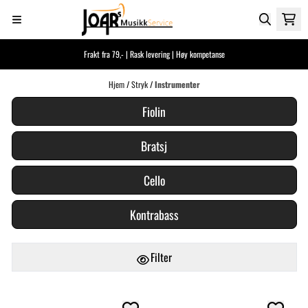
Hopp til innhold
Frakt fra 79,- | Rask levering | Høy kompetanse
Hjem
/
Stryk
/
Instrumenter
Fiolin
Bratsj
Cello
Kontrabass
Filter