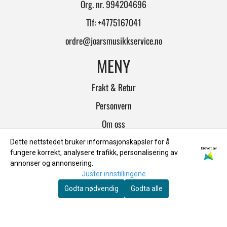
Org. nr. 994204696
Tlf:
+4775167041
ordre@joarsmusikkservice.no
MENY
Frakt & Retur
Personvern
Om oss
Salgsbetingelser
Dette nettstedet bruker informasjonskapsler for å
Drevet av
fungere korrekt, analysere trafikk, personalisering av
INFO
annonser og annonsering.
Juster innstillingene
Frakt & Retur
Godta nødvendig
Godta alle
Personvern
Om oss