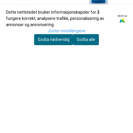
Dette nettstedet bruker informasjonskapsler for å
Drevet av
fungere korrekt, analysere trafikk, personalisering av
annonser og annonsering.
Juster innstillingene
Godta nødvendig
Godta alle
Wema
Yamaha
WEMA Stabil Marsjmappe, 10
Yamaha Ventilolje Regular
lommer
60ml
229,-
150,-
Kjøp
Kjøp