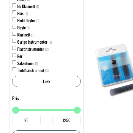
Bb Klarinett
(1)
Blås
(4)
Blokkfløyter
(1)
Fløyte
(1)
Klarinett
(1)
Øvrige instrumenter
(3)
Plastinstrumenter
(3)
Rør
(1)
Saksofoner
(1)
Treblåsinstrument
(3)
Lukk
Pris