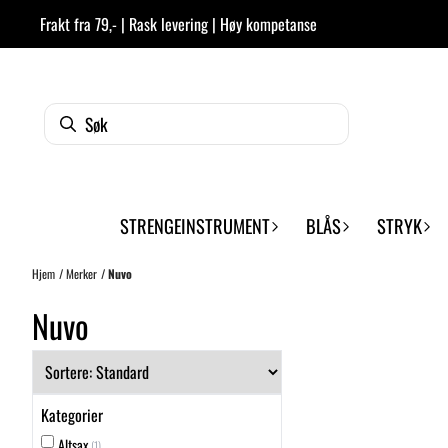
Hopp til innhold
Frakt fra 79,- | Rask levering | Høy kompetanse
STRENGEINSTRUMENT
BLÅS
STRYK
Hjem
/
Merker
/
Nuvo
Nuvo
Kategorier
Altsax
(1)