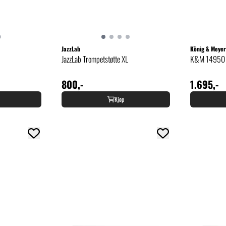
JazzLab
König & Meyer
JazzLab Trompetstøtte XL
K&M 14950 Tu
800,-
1.695,-
Kjøp