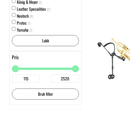
König & Meyer
(1)
Leather Specialities
(2)
Neotech
(8)
Protec
(1)
Yamaha
(1)
Lukk
Pris
Bruk filter