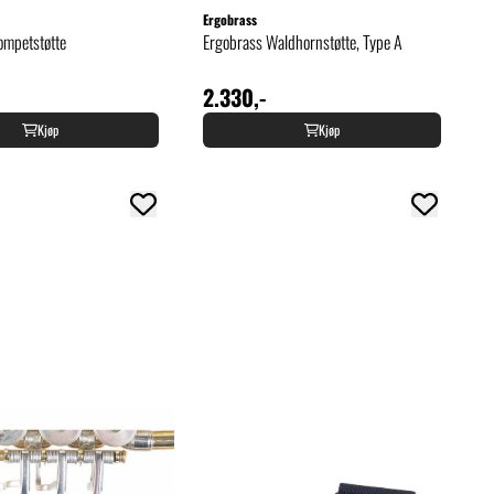
Ergobrass
ompetstøtte
Ergobrass Waldhornstøtte, Type A
2.330,-
Kjøp
Kjøp