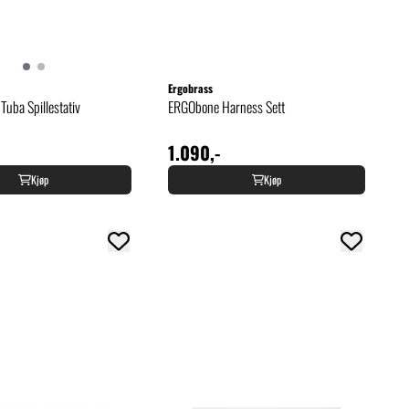
Ergobrass
ba Spillestativ
ERGObone Harness Sett
1.090,-
Kjøp
Kjøp