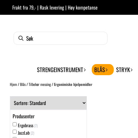
Hopp til innhold
Frakt fra 79,- | Rask levering | Høy kompetanse
STRENGEINSTRUMENT
BLÅS
STRYK
Hjem
/
Blås
/
Tilbehør messing
/
Ergonimiske hjelpemidler
Produsenter
Ergobrass
(7)
JazzLab
(2)