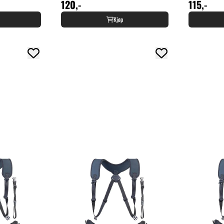
120,-
115,-
Kjøp