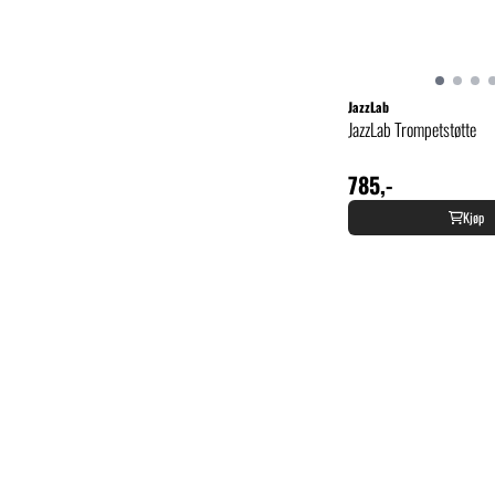
JazzLab
JazzLab Trompetstøtte
785,-
Kjøp