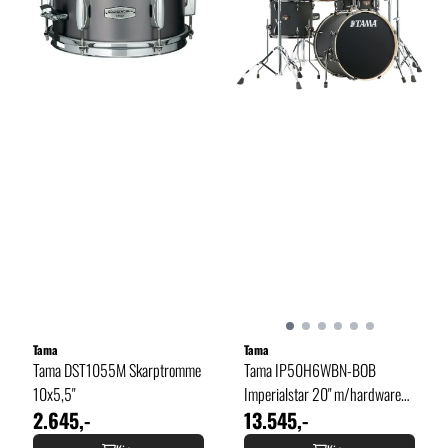
Tama
Tama
Tama DST1055M Skarptromme
Tama IP50H6WBN-BOB
10x5,5"
Imperialstar 20" m/hardware
2.645,-
13.545,-
og cymbaler