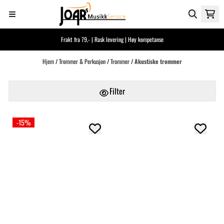
Hopp til innhold
Frakt fra 79,- | Rask levering | Høy kompetanse
Hjem
/
Trommer & Perkusjon
/
Trommer
/
Akustiske trommer
Filter
-15%