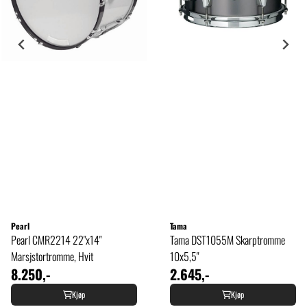
Pearl
Tama
Pearl CMR2214 22"x14"
Tama DST1055M Skarptromme
Marsjstortromme, Hvit
10x5,5"
8.250,-
2.645,-
Kjøp
Kjøp