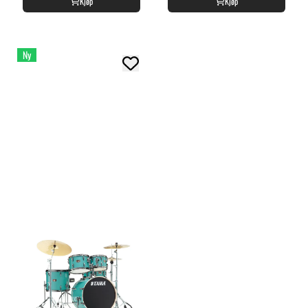
Kjøp
Kjøp
Ny