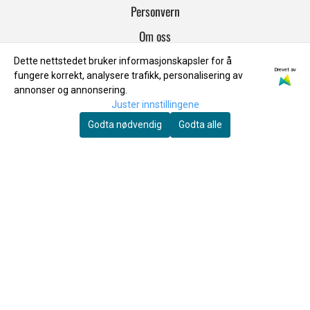
Personvern
Om oss
Salgsbetingelser
Dette nettstedet bruker informasjonskapsler for å
Drevet av
fungere korrekt, analysere trafikk, personalisering av
INFO
annonser og annonsering.
Juster innstillingene
Frakt & Retur
Godta nødvendig
Godta alle
Personvern
Om oss
Salgsbetingelser
NYHETSBREV
Registrer deg for å motta nyheter og tilbud!
E-post