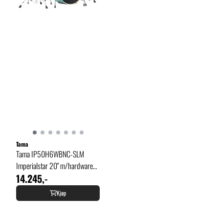
Tama
Tama IP50H6WBNC-SLM
Imperialstar 20" m/hardware
14.245,-
og cymbaler
Kjøp