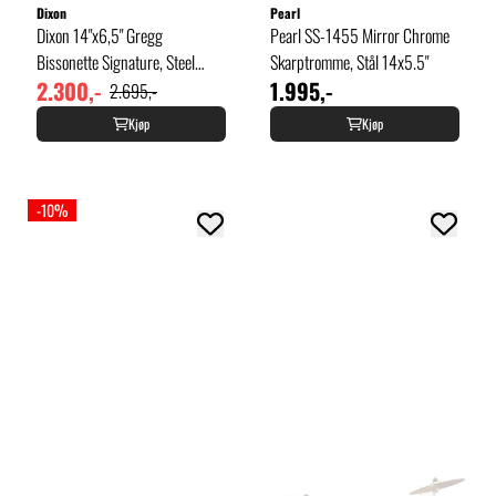
Dixon
Pearl
Dixon 14"x6,5" Gregg
Pearl SS-1455 Mirror Chrome
Bissonette Signature, Steel
Skarptromme, Stål 14x5.5"
2.300,-
1.995,-
Black Nickel
2.695,-
Kjøp
Kjøp
-10%