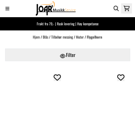
Hopp til innhold
Frakt fra 79,- | Rask levering | Høy kompetanse
Hjem
/
Blås
/
Tilbehør messing
/
Muter
/
Flygelhorn
Filter