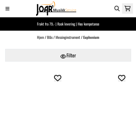
Hopp til innhold
Frakt fra 79,- | Rask levering | Høy kompetanse
Hjem
/
Blås
/
Messinginstrument
/
Euphonium
Filter