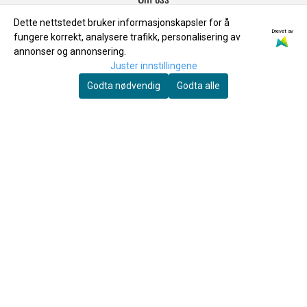
Salgsbetingelser
Dette nettstedet bruker informasjonskapsler for å
Drevet av
fungere korrekt, analysere trafikk, personalisering av
INFO
annonser og annonsering.
Juster innstillingene
Frakt & Retur
Godta nødvendig
Godta alle
Personvern
Om oss
Salgsbetingelser
NYHETSBREV
Registrer deg for å motta nyheter og tilbud!
E-post
Registrer deg