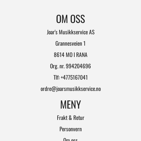
OM OSS
Joar's Musikkservice AS
Grannesveien 1
8614 MO I RANA
Org. nr. 994204696
Tlf:
+4775167041
ordre@joarsmusikkservice.no
MENY
Frakt & Retur
Personvern
Om oss