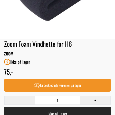
Zoom Foam Vindhette for H6
ZOOM
Ikke på lager
75,-
Få beskjed når varen er på lager
-
+
Ikke på lager