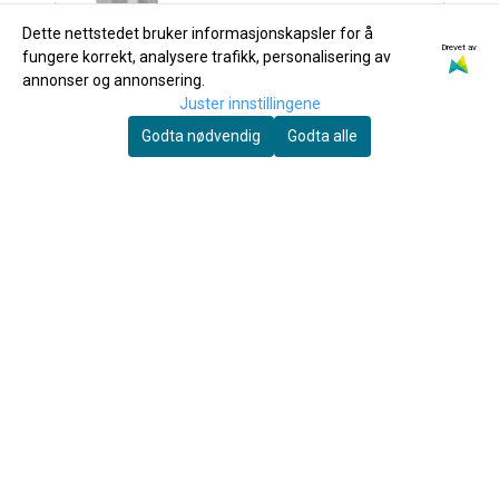
Dette nettstedet bruker informasjonskapsler for å
Drevet av
fungere korrekt, analysere trafikk, personalisering av
annonser og annonsering.
Juster innstillingene
Godta nødvendig
Godta alle
Figura
Yamaha
Figura overtrekksregnfrakk til
Yamaha Powder Paper
uniform - 14
220,-
180,-
Kjøp
Kjøp