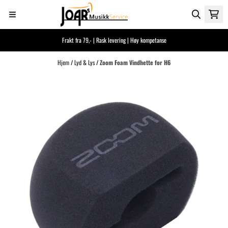
Hopp til innhold
Frakt fra 79,- | Rask levering | Høy kompetanse
Hjem
/
Lyd & Lys
/
Zoom Foam Vindhette for H6