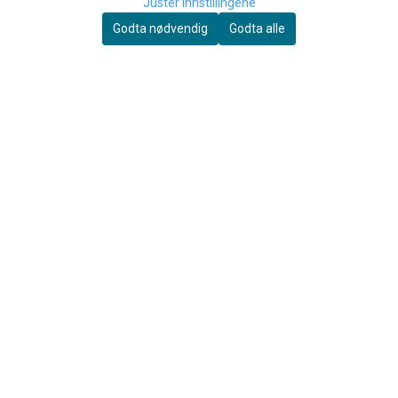
Juster innstillingene
Godta nødvendig
Godta alle
Wema
DEG
WEMA Stabil Marsjmappe, 10
DEG Ekstra plastlomme til
lommer
marsjmappe A16-69110
229,-
15,-
Kjøp
Kjøp
OM OSS