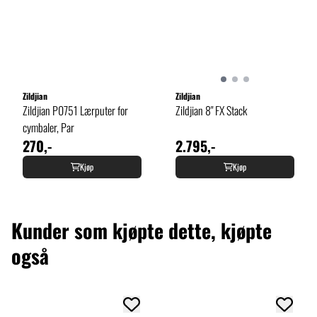
Zildjian
Zildjian
Zildjian P0751 Lærputer for
Zildjian 8" FX Stack
cymbaler, Par
270,-
2.795,-
Kjøp
Kjøp
Kunder som kjøpte dette, kjøpte
også