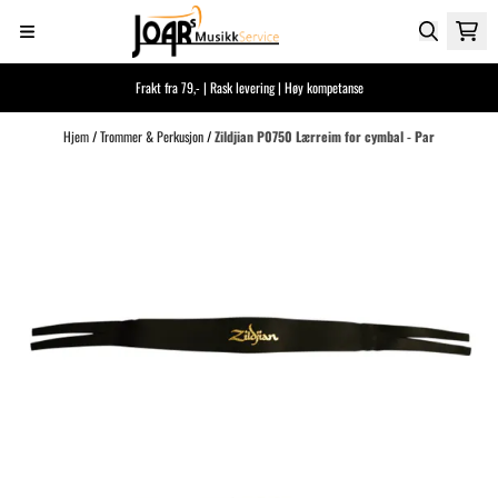
Hopp til innhold
Frakt fra 79,- | Rask levering | Høy kompetanse
Hjem
/
Trommer & Perkusjon
/
Zildjian P0750 Lærreim for cymbal - Par