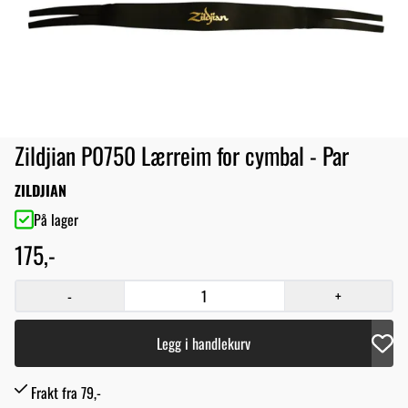
Zildjian P0750 Lærreim for cymbal - Par
ZILDJIAN
På lager
175,-
-
+
Legg i handlekurv
Frakt fra 79,-