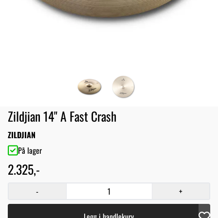
Zildjian 14" A Fast Crash
ZILDJIAN
På lager
2.325,-
-
+
Legg i handlekurv