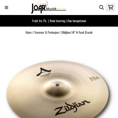
Hopp til innhold
Frakt fra 79,- | Rask levering | Høy kompetanse
Hjem
/
Trommer & Perkusjon
/
Zildjian 14" A Fast Crash