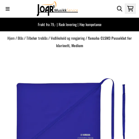
Hopp til innhold
Frakt fra 79,- | Rask levering | Høy kompetanse
Hjem
/
Blås
/
Tilbehør treblås
/
Vedlikehold og rengjøring
/
Yamaha CLSM3 Pusseklut for
klarinett, Medium