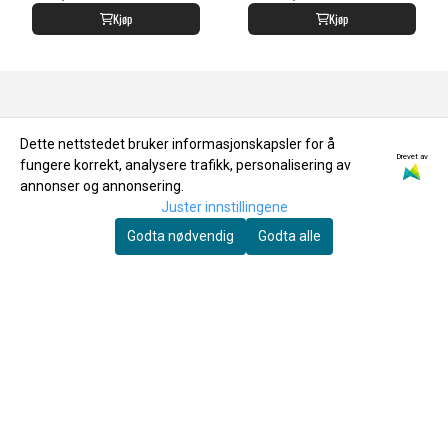
Kjøp
Kjøp
OM OSS
Dette nettstedet bruker informasjonskapsler for å
Drevet av
fungere korrekt, analysere trafikk, personalisering av
annonser og annonsering.
Joar's Musikkservice AS
Juster innstillingene
Grannesveien 1
Godta nødvendig
Godta alle
8614 MO I RANA
Org. nr. 994204696
Tlf:
+4775167041
ordre@joarsmusikkservice.no
MENY