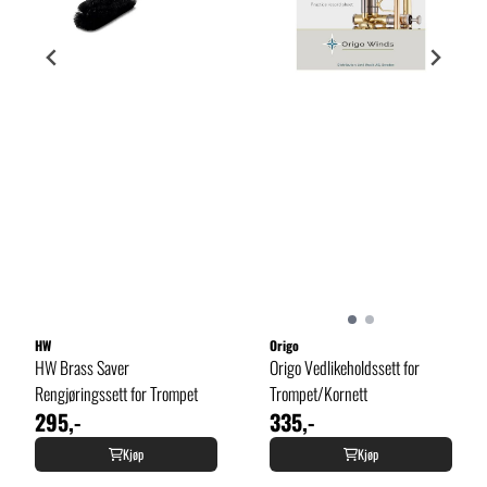
HW
Origo
HW Brass Saver
Origo Vedlikeholdssett for
Rengjøringssett for Trompet
Trompet/Kornett
295,-
335,-
Kjøp
Kjøp