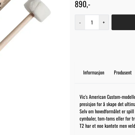
890,-
-
+
Informasjon
Produsent
Vic's American Custom-modelle
presisjon for å skape det ultim
Selv om hovedformålet er spill
cymbaler, tom-toms eller for t
T2 har et noe kantete men veldi