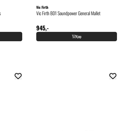
Vic Firth
s
Vic Firth BD1 Soundpower General Mallet
945,-
Kjøp