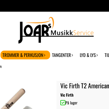
TROMMER & PERKUSJON
TANGENTER
LYD & LYS
TI
ft
Vic Firth T2 America
Vic Firth
På lager