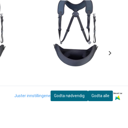
Drevet av
Juster innstillingene
Godta nødvendig
Godta alle