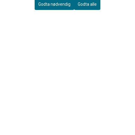
Godta nødvendig
Godta alle
Vandoren
Yamaha
Vandoren V21 Bassklarinett
Yamaha Polishing Cloth, Small
4.0
290,-
75,-
Kjøp
Kjøp
OM OSS
Joar's Musikkservice AS