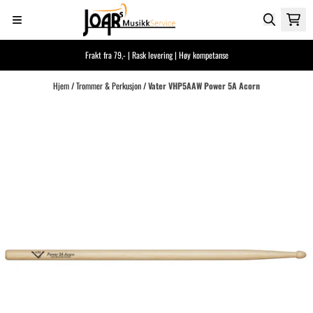
Hopp til innhold
Frakt fra 79,- | Rask levering | Høy kompetanse
Hjem
/
Trommer & Perkusjon
/
Vater VHP5AAW Power 5A Acorn