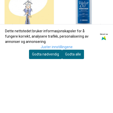
Dette nettstedet bruker informasjonskapsler for å
Drevet av
fungere korrekt, analysere trafikk, personalisering av
annonser og annonsering.
Juster innstillingene
Godta nødvendig
Godta alle
Yamaha
Spill Klarinett 2
Yamaha Ventilolje Regular
60ml
200,-
150,-