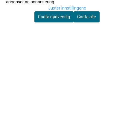
annonser og annonsering.
Juster innstillingene
Godta nødvendig
Godta alle
Yamaha
Protec
Yamaha Powder Paper
Protec PB307 Slimline
Klarinett Etui
180,-
1.185,-
Kjøp
Kjøp
OM OSS