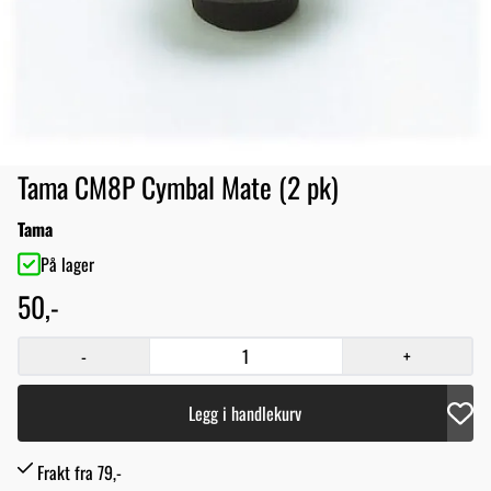
Tama CM8P Cymbal Mate (2 pk)
Tama
På lager
50,-
-
+
Legg i handlekurv
Frakt fra 79,-