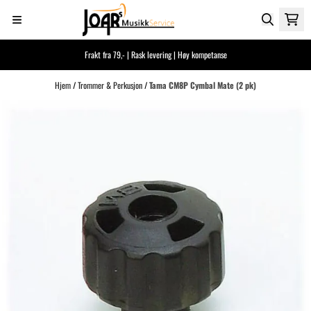
Hopp til innhold
Frakt fra 79,- | Rask levering | Høy kompetanse
Hjem
/
Trommer & Perkusjon
/
Tama CM8P Cymbal Mate (2 pk)