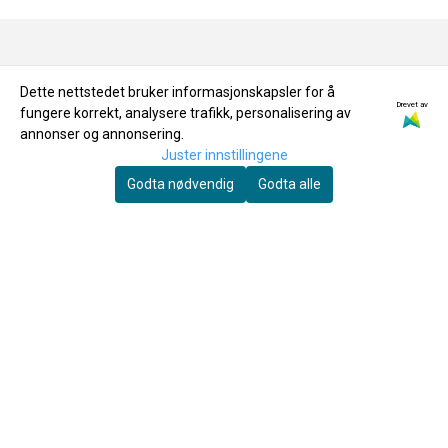
OM OSS
Dette nettstedet bruker informasjonskapsler for å
Drevet av
fungere korrekt, analysere trafikk, personalisering av
annonser og annonsering.
Joar's Musikkservice AS
Juster innstillingene
Grannesveien 1
Godta nødvendig
Godta alle
8614 MO I RANA
Org. nr. 994204696
Tlf:
+4775167041
ordre@joarsmusikkservice.no
MENY
Frakt & Retur