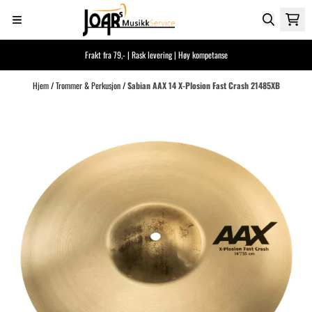
Hopp til innhold
Frakt fra 79,- | Rask levering | Høy kompetanse
Hjem
/
Trommer & Perkusjon
/
Sabian AAX 14 X-Plosion Fast Crash 21485XB