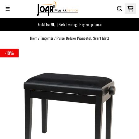
Hopp til innhold
Frakt fra 79,- | Rask levering | Høy kompetanse
Hjem
/
Tangenter
/
Pulse Deluxe Pianostol, Svart Matt
-10%