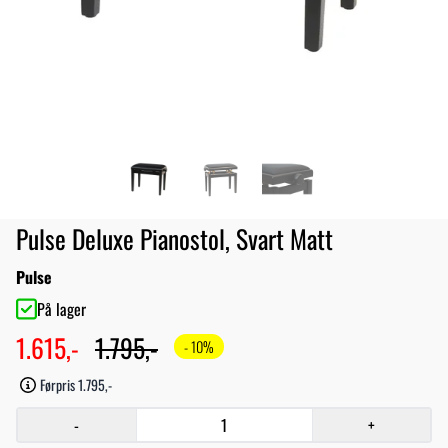
Pulse Deluxe Pianostol, Svart Matt
Pulse
På lager
1.615,-
1.795,-
- 10%
Førpris 1.795,-
-
+