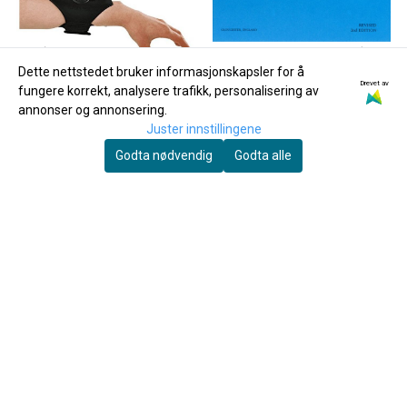
Dette nettstedet bruker informasjonskapsler for å
Drevet av
fungere korrekt, analysere trafikk, personalisering av
annonser og annonsering.
Juster innstillingene
Godta nødvendig
Godta alle
DEG
DEG HC225 Noteholder for
120 Hymns for Windband
Fløyte, Flutists Friend, Plast
200,-
169,-
Kjøp
Kjøp