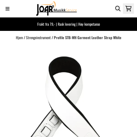
Hopp til innhold
Frakt fra 79,- | Rask levering | Høy kompetanse
Hjem
/
Strengeinstrument
/
Profile STB-WH Garment Leather Strap White