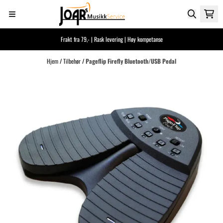
Hopp til innhold
Frakt fra 79,- | Rask levering | Høy kompetanse
Hjem
/
Tilbehør
/
Pageflip Firefly Bluetooth/USB Pedal