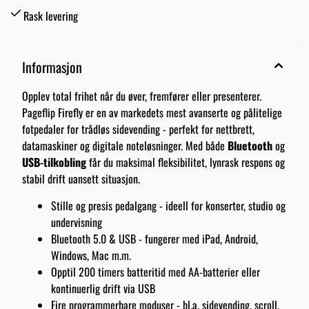
Rask levering
Informasjon
Opplev total frihet når du øver, fremfører eller presenterer.
Pageflip Firefly er en av markedets mest avanserte og pålitelige
fotpedaler for trådløs sidevending - perfekt for nettbrett,
datamaskiner og digitale noteløsninger. Med både
Bluetooth
og
USB-tilkobling
får du maksimal fleksibilitet, lynrask respons og
stabil drift uansett situasjon.
Stille og presis pedalgang - ideell for konserter, studio og
undervisning
Bluetooth 5.0 & USB - fungerer med iPad, Android,
Windows, Mac m.m.
Opptil 200 timers batteritid med AA-batterier eller
kontinuerlig drift via USB
Fire programmerbare moduser - bl.a. sidevending, scroll,