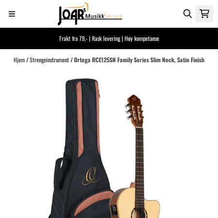
Hopp til innhold
Frakt fra 79,- | Rask levering | Høy kompetanse
Hjem
/
Strengeinstrument
/
Ortega RCE125SN Family Series Slim Neck, Satin Finish