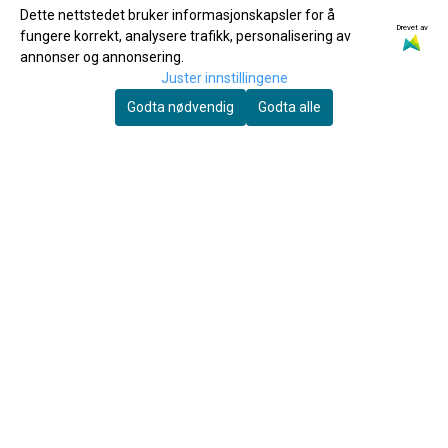
Dette nettstedet bruker informasjonskapsler for å
Drevet av
fungere korrekt, analysere trafikk, personalisering av
annonser og annonsering.
Juster innstillingene
Godta nødvendig
Godta alle
Yamaha
120 Hymns for Windband
Yamaha Ventilolje Regular
60ml
169,-
150,-
Kjøp
Kjøp