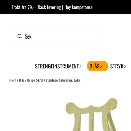
Hopp til innhold
Frakt fra 79,- | Rask levering | Høy kompetanse
STRENGEINSTRUMENT
BLÅS
STRYK
Hjem
/
Blås
/
Origo 517G Noteklype Saksofon, Lakk