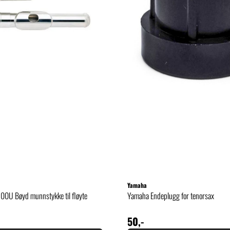
Yamaha
00U Bøyd munnstykke til fløyte
Yamaha Endeplugg for tenorsax
50,-