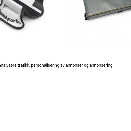
analysere trafikk, personalisering av annonser og annonsering.
Wema
Tommelstøtte for fløyte
WEMA Stabil Marsjmappe, 10 lommer
229,-