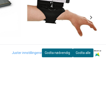
Drevet av
Juster innstillingene
Godta nødvendig
Godta alle
DEG
DEG HC225 Noteholder for Fløyte, Flutists Friend,
Plast
200,-