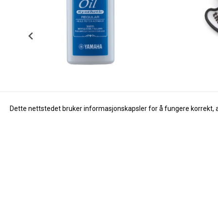
Dette nettstedet bruker informasjonskapsler for å fungere korrekt, 
Yamaha
Thumbport
Yamaha Ventilolje Regular 60ml
Thumbport II 
150,-
265,-