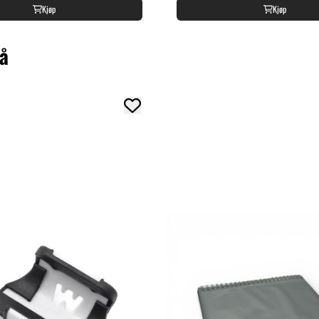
Kjøp
Kjøp
så