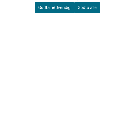
Godta nødvendig
Godta alle
Neotech
Neotech Holster Harness 10"
120 Hymns for Windband
for Baryton og Euphonium
1.045,-
169,-
Kjøp
Kjøp
OM OSS