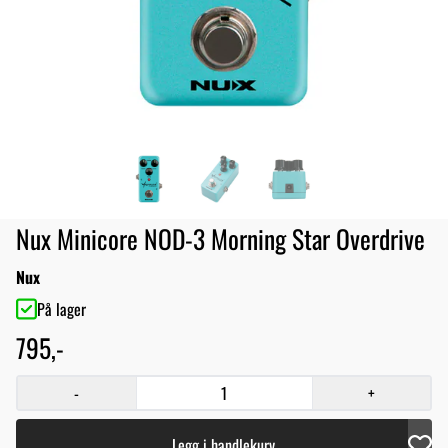
Nux Minicore NOD-3 Morning Star Overdrive
Nux
På lager
795,-
-
+
Legg i handlekurv