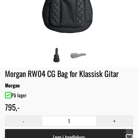
Morgan RW04 CG Bag for Klassisk Gitar
Morgan
På lager
795,-
-
+
Legg i handlekurv