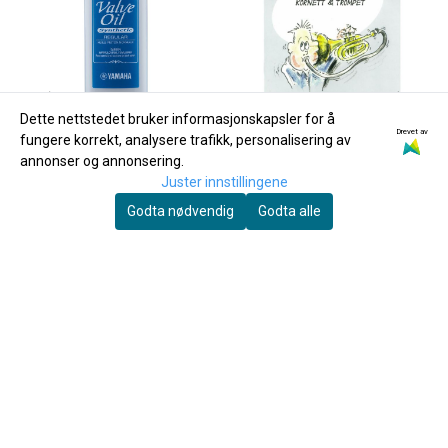
Dette nettstedet bruker informasjonskapsler for å
Drevet av
fungere korrekt, analysere trafikk, personalisering av
annonser og annonsering.
Juster innstillingene
Godta nødvendig
Godta alle
Yamaha
Yamaha Ventilolje Regular
Spill Kornett & Trompet 2
60ml
150,-
269,-