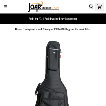
Hopp til innhold
Frakt fra 79,- | Rask levering | Høy kompetanse
Hjem
/
Strengeinstrument
/
Morgan RW04 CG Bag for Klassisk Gitar