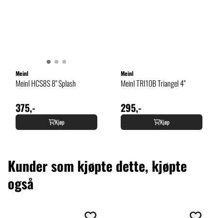
Meinl
Meinl
Meinl HCS8S 8" Splash
Meinl TRI10B Triangel 4"
375,-
295,-
Kjøp
Kjøp
Kunder som kjøpte dette, kjøpte
også