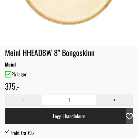
Meinl HHEAD8W 8" Bongoskinn
Meinl
På lager
375,-
-
+
Legg i handlekurv
Frakt fra 79,-