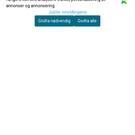
annonser og annonsering.
Joar's Musikkservice AS
Juster innstillingene
Grannesveien 1
Godta nødvendig
Godta alle
8614 MO I RANA
Org. nr. 994204696
Tlf:
+4775167041
ordre@joarsmusikkservice.no
MENY
Frakt & Retur
Personvern
Om oss
Salgsbetingelser