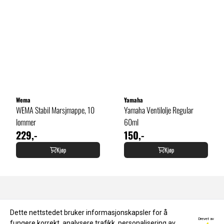
Wema
Yamaha
WEMA Stabil Marsjmappe, 10
Yamaha Ventilolje Regular
lommer
60ml
229,-
150,-
Kjøp
Kjøp
OM OSS
Dette nettstedet bruker informasjonskapsler for å
Drevet av
fungere korrekt, analysere trafikk, personalisering av