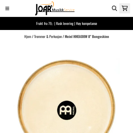
Hopp til innhold
Frakt fra 79,- | Rask levering | Høy kompetanse
Hjem
/
Trommer & Perkusjon
/
Meinl HHEAD8W 8" Bongoskinn