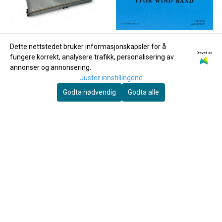
Dette nettstedet bruker informasjonskapsler for å
Drevet av
fungere korrekt, analysere trafikk, personalisering av
annonser og annonsering.
Juster innstillingene
Godta nødvendig
Godta alle
Wema
WEMA Stabil Marsjmappe, 10
120 Hymns for Windband
lommer
229,-
169,-
Kjøp
Kjøp