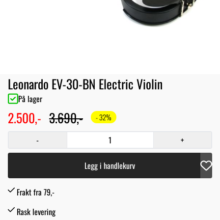
Leonardo EV-30-BN Electric Violin
På lager
2.500,-
3.690,-
- 32%
-
+
Legg i handlekurv
Frakt fra 79,-
Rask levering