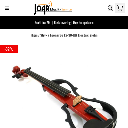
Hopp til innhold
Frakt fra 79,- | Rask levering | Høy kompetanse
Hjem
/
Stryk
/
Leonardo EV-30-BN Electric Violin
-32%