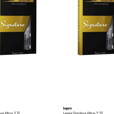
Legere
ure Altsax 3.75
Legere Signature Altsax 2.25