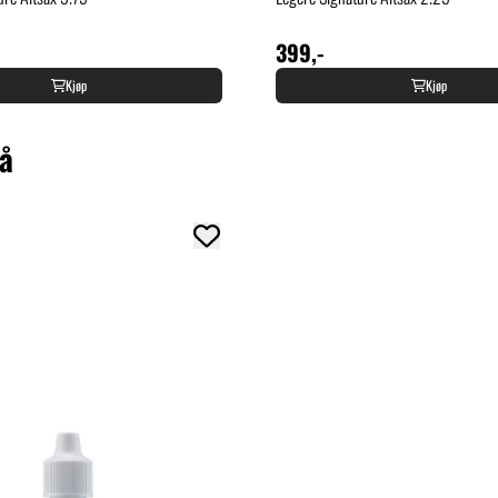
399,-
Kjøp
Kjøp
så