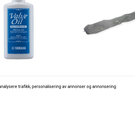
analysere trafikk, personalisering av annonser og annonsering.
Wema
olje Regular 60ml
WEMA Regntrekk til klarinett