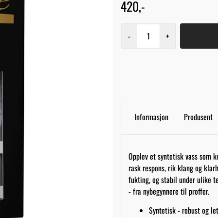
420,-
-
+
Informasjon
Produsent
Opplev et syntetisk vass som ko
rask respons, rik klang og klarhe
fukting, og stabil under ulike t
- fra nybegynnere til proffer.
Syntetisk - robust og le