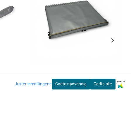
Drevet av
Juster innstillingene
Godta nødvendig
Godta alle
Wema
WEMA Stabil Marsjmappe, 10 lommer