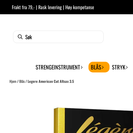
Hopp til innhold
Frakt fra 79,- | Rask levering | Høy kompetanse
STRENGEINSTRUMENT
BLÅS
STRYK
Hjem
/
Blås
/
Legere American Cut Altsax 3.5