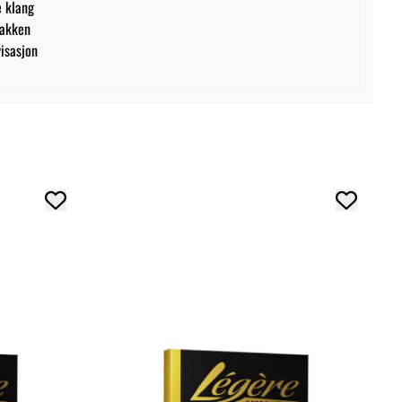
e klang
pakken
visasjon