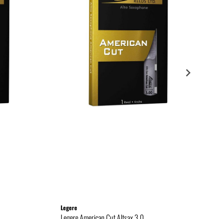
Legere
Legere American Cut Altsax 3.0