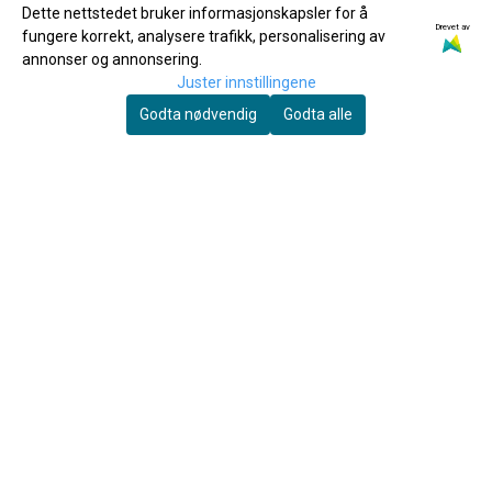
Dette nettstedet bruker informasjonskapsler for å
Drevet av
fungere korrekt, analysere trafikk, personalisering av
annonser og annonsering.
Juster innstillingene
Godta nødvendig
Godta alle
Thumbport
Vic Firth
Thumbport II Tommelstøtte for
Vic Firth SDW Signature Dave
fløyte
Weckl
265,-
199,-
Kjøp
Kjøp