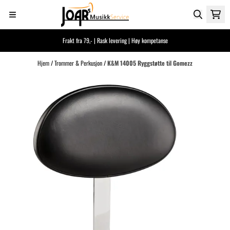
Hopp til innhold
Frakt fra 79,- | Rask levering | Høy kompetanse
Hjem
/
Trommer & Perkusjon
/
K&M 14005 Ryggstøtte til Gomezz