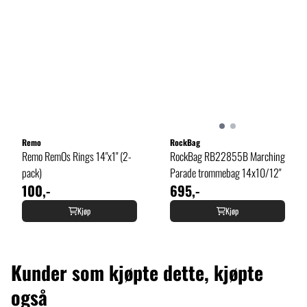
Remo
RockBag
Remo RemOs Rings 14"x1" (2-
RockBag RB22855B Marching
pack)
Parade trommebag 14x10/12"
100,-
695,-
Kjøp
Kjøp
Kunder som kjøpte dette, kjøpte
også