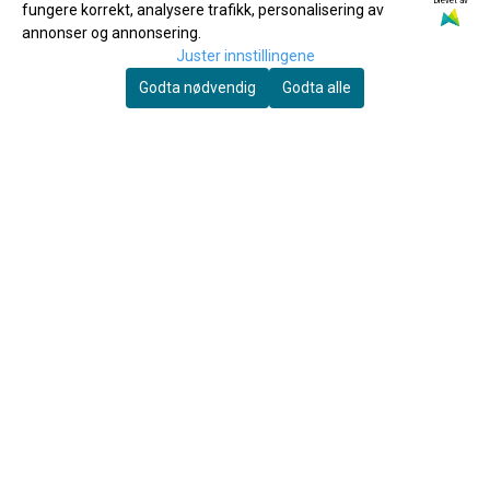
Drevet av
fungere korrekt, analysere trafikk, personalisering av
annonser og annonsering.
Juster innstillingene
Godta nødvendig
Godta alle
Yamaha
Spill Klarinett 2
Yamaha Ventilolje Regular
60ml
200,-
150,-
Kjøp
Kjøp