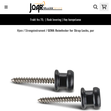
Hopp til innhold
Frakt fra 79,- | Rask levering | Høy kompetanse
Hjem
/
Strengeinstrument
/
GEWA Reimfester for Strap Locks, par