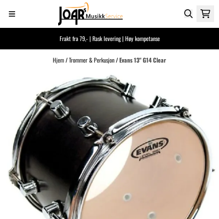
Hopp til innhold
Frakt fra 79,- | Rask levering | Høy kompetanse
Hjem
/
Trommer & Perkusjon
/
Evans 13" G14 Clear