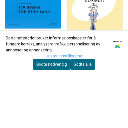
Dette nettstedet bruker informasjonskapsler for å
Drevet av
fungere korrekt, analysere trafikk, personalisering av
annonser og annonsering.
Juster innstillingene
Godta nødvendig
Godta alle
120 Hymns for Windband
Spill Klarinett 2
169,-
200,-