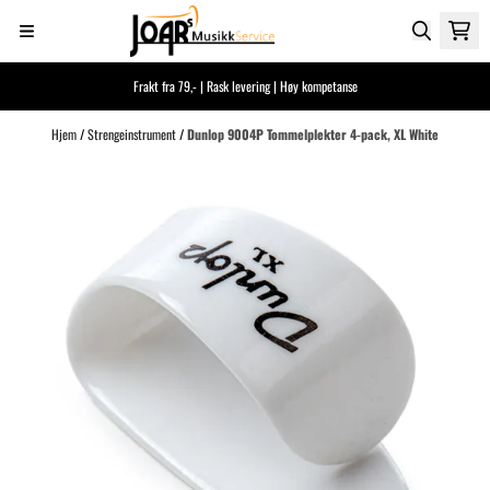
Hopp til innhold
Frakt fra 79,- | Rask levering | Høy kompetanse
Hjem
/
Strengeinstrument
/
Dunlop 9004P Tommelplekter 4-pack, XL White