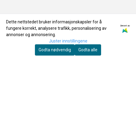
OM OSS
Dette nettstedet bruker informasjonskapsler for å
Drevet av
fungere korrekt, analysere trafikk, personalisering av
annonser og annonsering.
Joar's Musikkservice AS
Juster innstillingene
Grannesveien 1
Godta nødvendig
Godta alle
8614 MO I RANA
Org. nr. 994204696
Tlf:
+4775167041
ordre@joarsmusikkservice.no
MENY
Frakt & Retur
Personvern