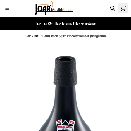
Hopp til innhold
Frakt fra 79,- | Rask levering | Høy kompetanse
Hjem
/
Blås
/
Denis Wick 5532 Piccolotrompet Øvingsmute