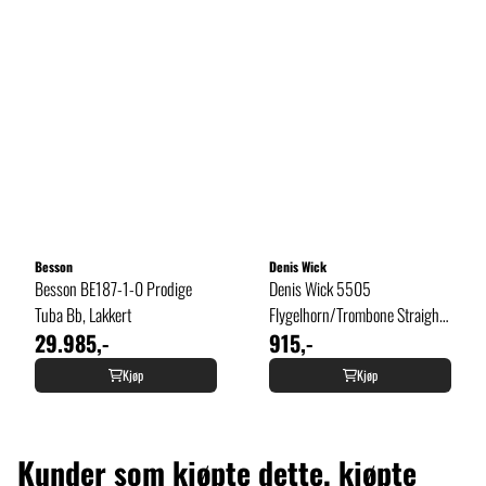
Besson
Denis Wick
Besson BE187-1-0 Prodige
Denis Wick 5505
Tuba Bb, Lakkert
Flygelhorn/Trombone Straight
29.985,-
915,-
Mute
Kjøp
Kjøp
Kunder som kjøpte dette, kjøpte