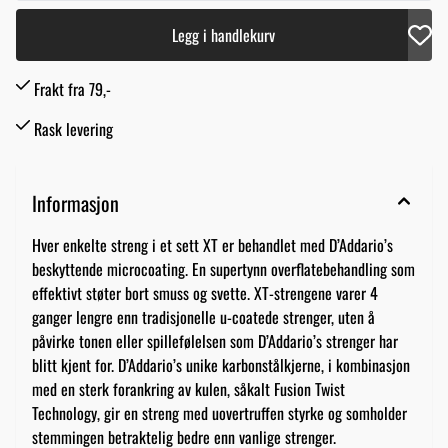
Legg i handlekurv
Frakt fra 79,-
Rask levering
Informasjon
Hver enkelte streng i et sett XT er behandlet med D’Addario’s
beskyttende microcoating. En supertynn overflatebehandling som
effektivt støter bort smuss og svette. XT-strengene varer 4
ganger lengre enn tradisjonelle u-coatede strenger, uten å
påvirke tonen eller spillefølelsen som D’Addario’s strenger har
blitt kjent for. D’Addario’s unike karbonstålkjerne, i kombinasjon
med en sterk forankring av kulen, såkalt Fusion Twist
Technology, gir en streng med uovertruffen styrke og somholder
stemmingen betraktelig bedre enn vanlige strenger.