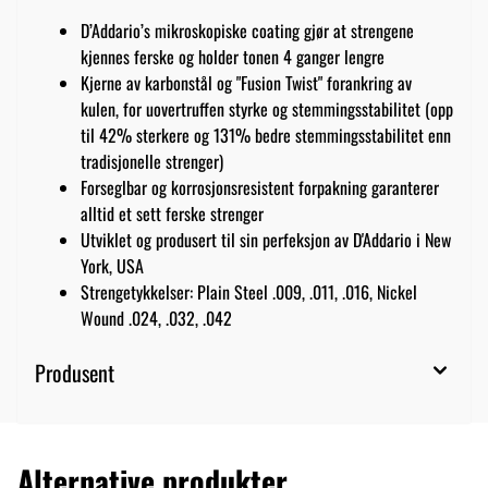
D’Addario’s mikroskopiske coating gjør at strengene
kjennes ferske og holder tonen 4 ganger lengre
Kjerne av karbonstål og "Fusion Twist" forankring av
kulen, for uovertruffen styrke og stemmingsstabilitet (opp
til 42% sterkere og 131% bedre stemmingsstabilitet enn
tradisjonelle strenger)
Forseglbar og korrosjonsresistent forpakning garanterer
alltid et sett ferske strenger
Utviklet og produsert til sin perfeksjon av D'Addario i New
York, USA
Strengetykkelser: Plain Steel .009, .011, .016, Nickel
Wound .024, .032, .042
Produsent
Alternative produkter