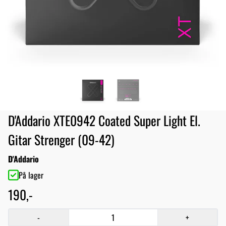
D'Addario XTE0942 Coated Super Light El.
Gitar Strenger (09-42)
D'Addario
På lager
190,-
-
+