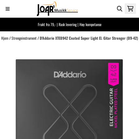
Hopp til innhold
Frakt fra 79,- | Rask levering | Høy kompetanse
Hjem
/
Strengeinstrument
/
D'Addario XTE0942 Coated Super Light El. Gitar Strenger (09-42)