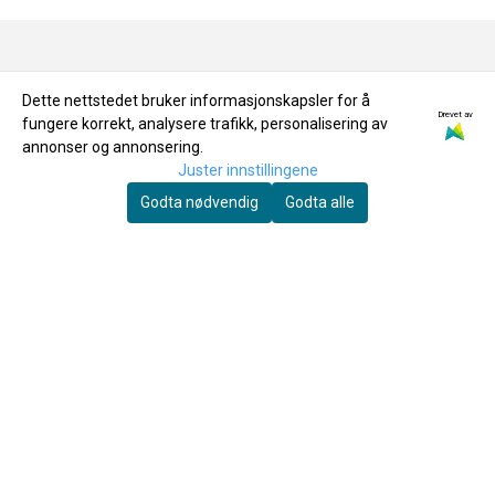
OM OSS
Dette nettstedet bruker informasjonskapsler for å
Drevet av
fungere korrekt, analysere trafikk, personalisering av
annonser og annonsering.
Joar's Musikkservice AS
Juster innstillingene
Grannesveien 1
Godta nødvendig
Godta alle
8614 MO I RANA
Org. nr. 994204696
Tlf:
+4775167041
ordre@joarsmusikkservice.no
MENY
Frakt & Retur
Personvern