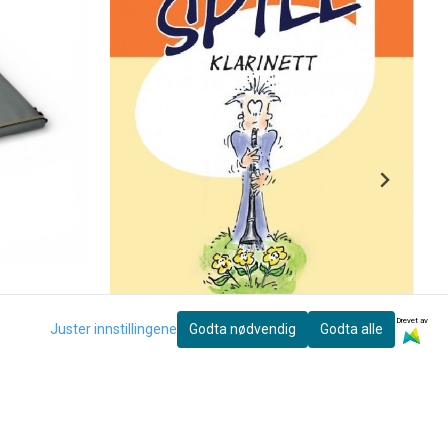
Drevet av
Juster innstillingene
Godta nødvendig
Godta alle