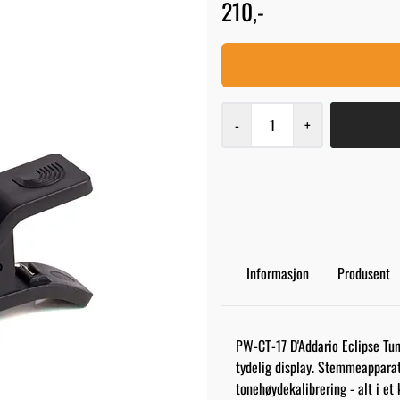
210,-
-
+
Informasjon
Produsent
PW-CT-17 D'Addario Eclipse Tu
tydelig display. Stemmeapparat
tonehøydekalibrering - alt i e