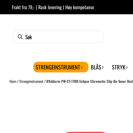
Hopp til innhold
Frakt fra 79,- | Rask levering | Høy kompetanse
STRENGEINSTRUMENT
BLÅS
STRYK
Hjem
/
Strengeinstrument
/
D'Addario PW-CT-17RD Eclipse Chromatic Clip-On Tuner Red