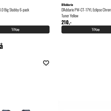
D'Addario
.0 Big Stubby 6-pack
D'Addario PW-CT-17YL Eclipse Chrom
Tuner Yellow
210,-
Kjøp
Kjøp
så