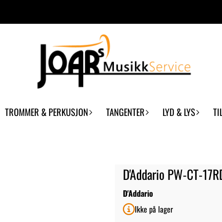
TROMMER & PERKUSJON
TANGENTER
LYD & LYS
TI
D'Addario PW-CT-17RD
D'Addario
Ikke på lager