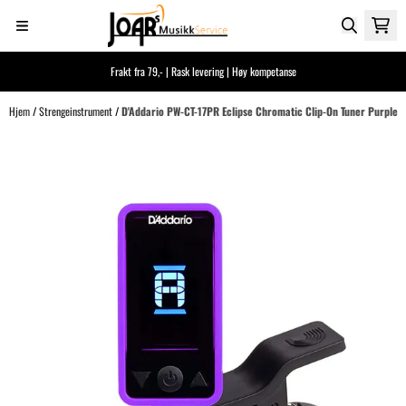
Hopp til innhold
Frakt fra 79,- | Rask levering | Høy kompetanse
Hjem
/
Strengeinstrument
/
D'Addario PW-CT-17PR Eclipse Chromatic Clip-On Tuner Purple