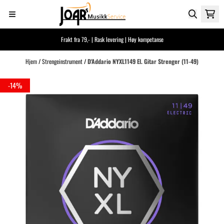
Hopp til innhold
Frakt fra 79,- | Rask levering | Høy kompetanse
Hjem
/
Strengeinstrument
/
D'Addario NYXL1149 El. Gitar Strenger (11-49)
-14%