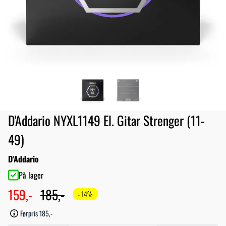
D'Addario NYXL1149 El. Gitar Strenger (11-
49)
D'Addario
På lager
159,-
185,-
- 14%
Førpris 185,-