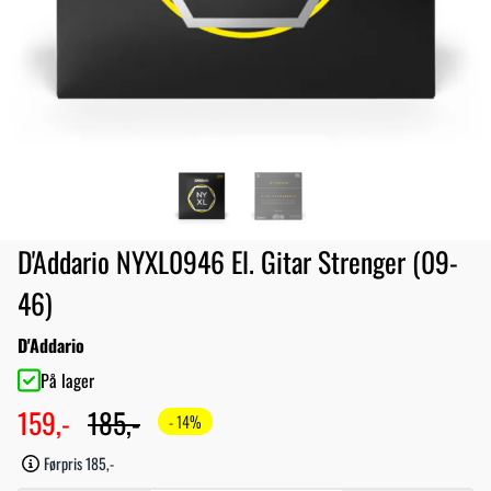
D'Addario NYXL0946 El. Gitar Strenger (09-
46)
D'Addario
På lager
159,-
185,-
- 14%
Førpris 185,-