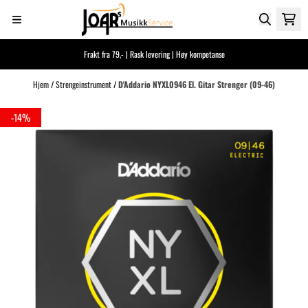
Hopp til innhold
Frakt fra 79,- | Rask levering | Høy kompetanse
Hjem
/
Strengeinstrument
/
D'Addario NYXL0946 El. Gitar Strenger (09-46)
-14%