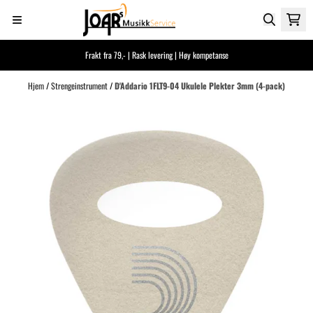
Hopp til innhold
Frakt fra 79,- | Rask levering | Høy kompetanse
Hjem
/
Strengeinstrument
/
D'Addario 1FLT9-04 Ukulele Plekter 3mm (4-pack)