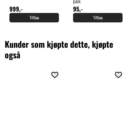
pack
999,-
95,-
Kjøp
Kjøp
Kunder som kjøpte dette, kjøpte
også