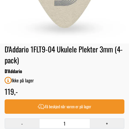
D'Addario 1FLT9-04 Ukulele Plekter 3mm (4-
pack)
D'Addario
Ikke på lager
119,-
Få beskjed når varen er på lager
-
+